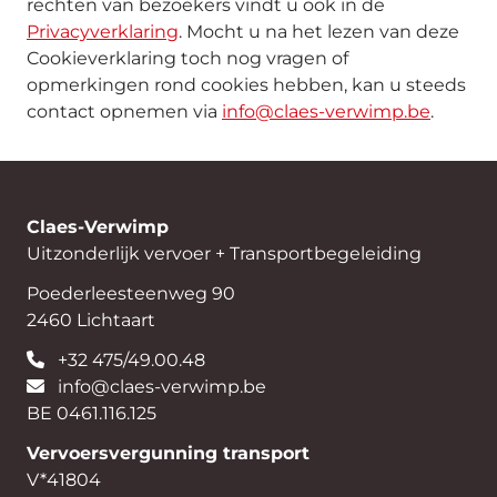
rechten van bezoekers vindt u ook in de
Privacyverklaring
. Mocht u na het lezen van deze
Cookieverklaring toch nog vragen of
opmerkingen rond cookies hebben, kan u steeds
contact opnemen via
info@claes-verwimp.be
.
Claes-Verwimp
Uitzonderlijk vervoer + Transportbegeleiding
Poederleesteenweg 90
2460 Lichtaart
+32 475/49.00.48
info@claes-verwimp.be
BE 0461.116.125
Vervoersvergunning transport
V*41804