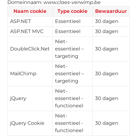
Domeinnaam:
www.claes-verwimp.be
Naam cookie
Type cookie
Bewaarduur
ASP.NET
Essentieel
30 dagen
ASP.NET MVC
Essentieel
30 dagen
Niet-
DoubleClick.Net
essentieel –
30 dagen
targeting
Niet-
MailChimp
essentieel –
30 dagen
targeting
Niet-
jQuery
essentieel -
30 dagen
functioneel
Niet-
jQuery Cookie
essentieel -
30 dagen
functioneel